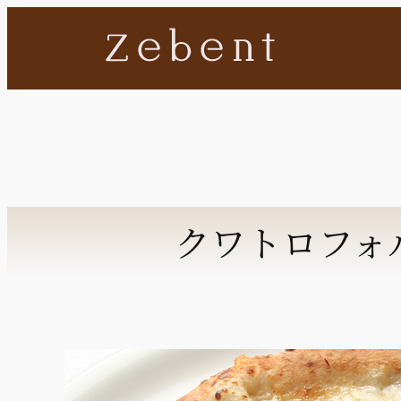
内
容
を
ス
キ
ッ
プ
クワトロフォ