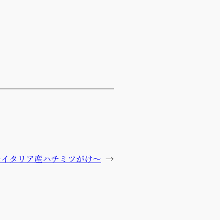
～イタリア産ハチミツがけ～
→