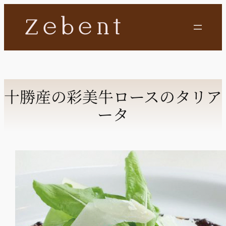
内
容
を
ス
キ
ッ
プ
十勝産の彩美牛ロースのタリア
ータ