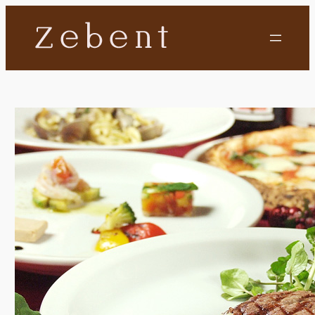
内
容
を
ス
キ
ッ
プ